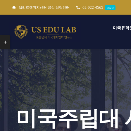
콘
엘리트랭귀지센터 공식 상담센터
02-922-4565
모집중
텐
츠
미국유학
로
건
Toggle
너
Sliding
뛰
Bar
기
Area
미국주립대 시