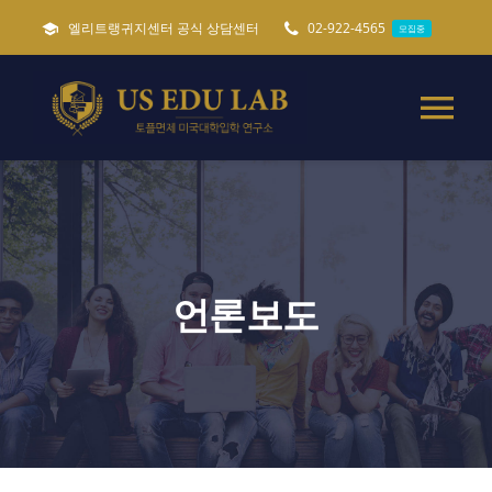
콘
엘리트랭귀지센터 공식 상담센터
02-922-4565
모집중
텐
츠
로
Tog
건
Nav
너
미국유학준비 가이드
필독
뛰
기
토플면제 미국대학입학
언론보도
특별 미국유학준비
캐나다 세네카대학교
ADMISSIONS
모집중