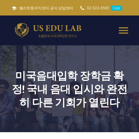
콘
엘리트랭귀지센터 공식 상담센터
02-922-4565
모집중
텐
츠
로
Tog
건
Nav
너
미국유학준비 가이드
필독
뛰
기
미국음대입학 장학금 확
토플면제 미국대학입학
정! 국내 음대 입시와 완전
특별 미국유학준비
히 다른 기회가 열린다
캐나다 세네카대학교
ADMISSIONS
모집중