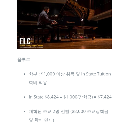
플루트
학부 : $1,000 이상 취득 및 In State Tuition
학비 적용
In State $8,424 – $1,000(장학금) = $7,424
대학원 조교 2명 선발 ($8,000 조교장학금
및 학비 면제)