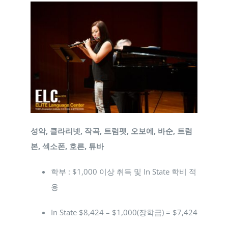
성악, 클라리넷, 작곡, 트럼펫, 오보에, 바순, 트럼
본, 섹소폰, 호른, 튜바
학부 : $1,000 이상 취득 및 In State 학비 적
용
In State $8,424 – $1,000(장학금) = $7,424