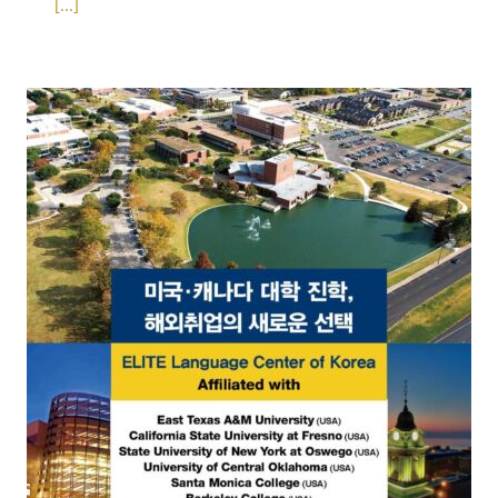
[...]