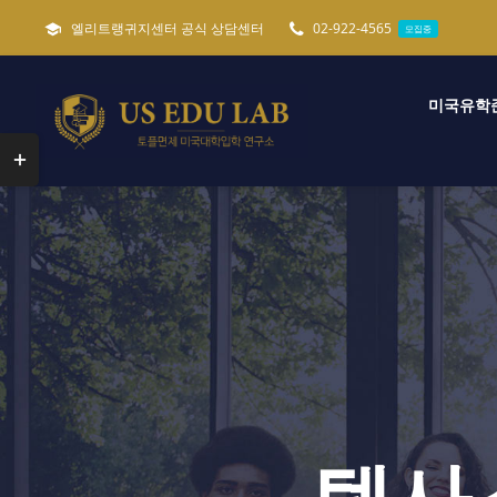
콘
엘리트랭귀지센터 공식 상담센터
02-922-4565
모집중
텐
츠
미국유학
로
건
Toggle
너
Sliding
뛰
Bar
기
Area