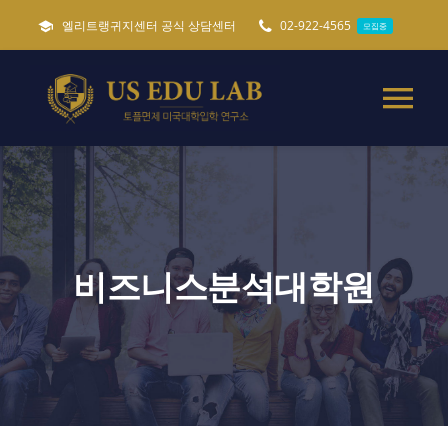
콘
엘리트랭귀지센터 공식 상담센터
02-922-4565
모집중
텐
츠
로
Tog
건
Nav
너
미국유학준비 가이드
필독
뛰
기
토플면제 미국대학입학
비즈니스분석대학원
특별 미국유학준비
캐나다 세네카대학교
ADMISSIONS
모집중