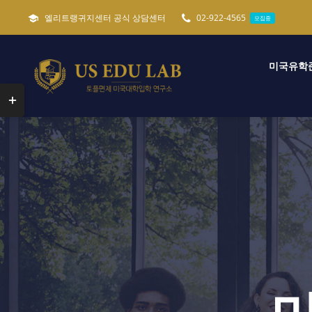
콘
엘리트랭귀지센터 공식 상담센터
02-922-4565
모집중
텐
츠
미국유학
로
건
Toggle
너
Sliding
뛰
Bar
기
Area