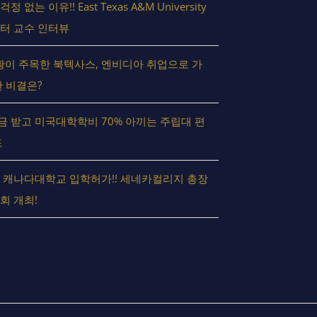
없는 이유!! East Texas A&M University
터 교수 인터뷰
슨 황이 주목한 북텍사스, 엔비디아 취업으로 가
 비결은?
 받고 미국대학학비 70% 아끼는 주립대 편
드
 캐나다대학교 입학허가!! 세네카컬리지 총장
회 개최!