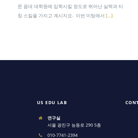
문 음대 대학원에 입학시킬 정도로 뛰어난 실력과 티
칭 스킬을 가지고 계시지요. ​ 이번 미팅에서
[...]
US EDU LAB
CON
연구실
서울 광진구 능동로 290 5층
010-7741-2394