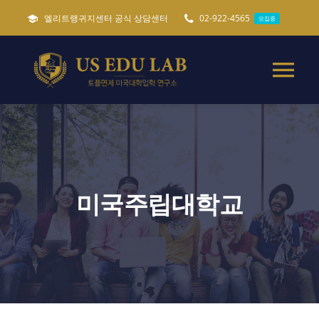
콘
엘리트랭귀지센터 공식 상담센터
02-922-4565
모집중
텐
츠
로
Tog
건
Nav
너
미국유학준비 가이드
필독
뛰
기
토플면제 미국대학입학
미국주립대학교
특별 미국유학준비
캐나다 세네카대학교
ADMISSIONS
모집중