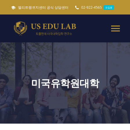
콘
엘리트랭귀지센터 공식 상담센터
02-922-4565
모집중
텐
츠
로
Tog
건
Nav
너
미국유학준비 가이드
필독
뛰
기
토플면제 미국대학입학
미국유학원대학
특별 미국유학준비
캐나다 세네카대학교
ADMISSIONS
모집중