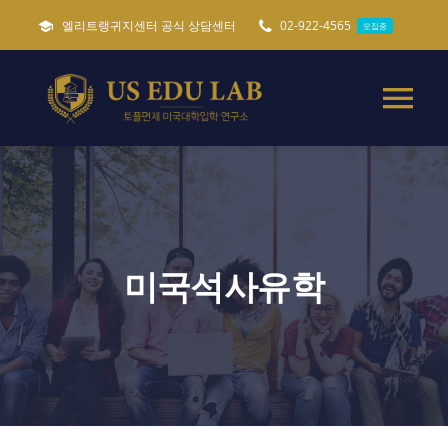
콘
엘리트랭귀지센터 공식 상담센터
02-922-4565
모집중
텐
츠
로
Tog
건
Nav
너
미국유학준비 가이드
필독
뛰
기
토플면제 미국대학입학
미국석사유학
특별 미국유학준비
캐나다 세네카대학교
ADMISSIONS
모집중