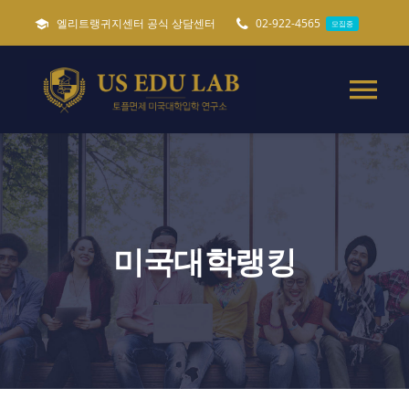
콘
엘리트랭귀지센터 공식 상담센터
02-922-4565
모집중
텐
츠
로
Tog
건
Nav
너
미국유학준비 가이드
필독
뛰
기
토플면제 미국대학입학
미국대학랭킹
특별 미국유학준비
캐나다 세네카대학교
ADMISSIONS
모집중