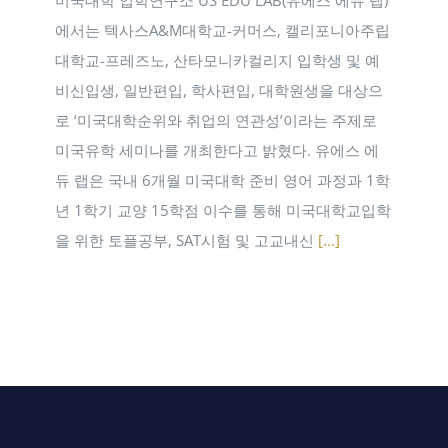
미국대학 입학연구소 US EDU LAB(유에스 에듀 랩)
에서는 텍사스A&M대학교-커머스, 캘리포니아주립
대학교-프레즈노, 산타모니카컬리지 입학생 및 예
비신입생, 일반편입, 학사편입, 대학원생을 대상으
로 ‘미국대학순위와 취업의 연관성’이라는 주제로
미국유학 세미나를 개최한다고 밝혔다. 유에스 에
듀 랩은 국내 6개월 미국대학 준비 영어 과정과 1학
년 1학기 교양 15학점 이수를 통해 미국대학교입학
을 위한 토플공부, SAT시험 및 고교내신
[...]