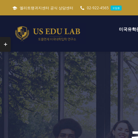
콘
엘리트랭귀지센터 공식 상담센터
02-922-4565
모집중
텐
츠
미국유학
로
건
Toggle
너
Sliding
뛰
Bar
기
Area