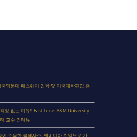
미국명문대 패스웨이 입학 및 미국대학편입 총
없는 이유!! East Texas A&M University
터 교수 인터뷰
슨 황이 주목한 북텍사스, 엔비디아 취업으로 가