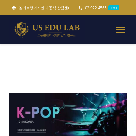
콘
엘리트랭귀지센터 공식 상담센터
02-922-4565
모집중
텐
츠
로
Tog
건
Nav
너
미국유학준비 가이드
필독
뛰
기
토플면제 미국대학입학
특별 미국유학준비
캐나다 세네카대학교
ADMISSIONS
모집중